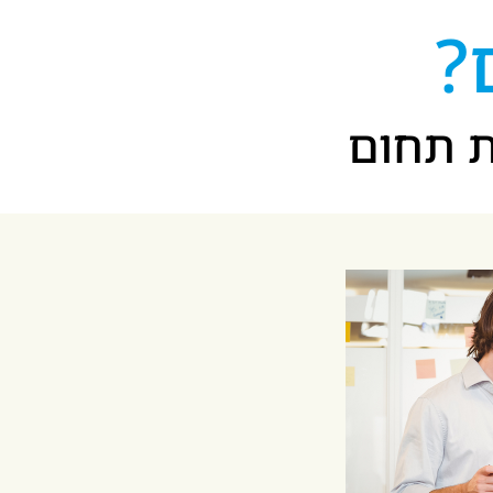
?
ת תחום