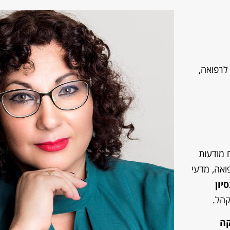
לרפואה,
 מודעות
ואה, מדעי
יון
הל.
קה