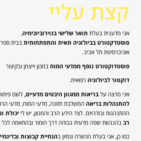
קצת עליי
אני מדענית בעלת
תואר שלישי בנוירוביוכימיה
,
פוסטדקטורט בביולוגיה תאית והתפתחותית
בבית ספר 
אוניברסיטת תל אביב.
פוסטדוקטורט נוסף ממדעי המוח
במכון וייצמן ובקיצור
דוקטור לביולוגיה
רפואית.
אני מרצה על
בריאות ממגוון היבטים מדעיים,
לשם פיתוח
להתנהלות בריאה
המשלבת תזונה, מדעי המוח, מדעי הרפ
ההתנהגות ובודהיזם. לצד הידע הרב והמגוון, יש לי
יכולת ונס
רב
בהנגשת שפה מדעית גבוהה דרך הומור ובהתאמה לכל ק
כמו כן, אני בעלת הכשרה ונסיון ב
הנחיית קבוצות ובדינמי