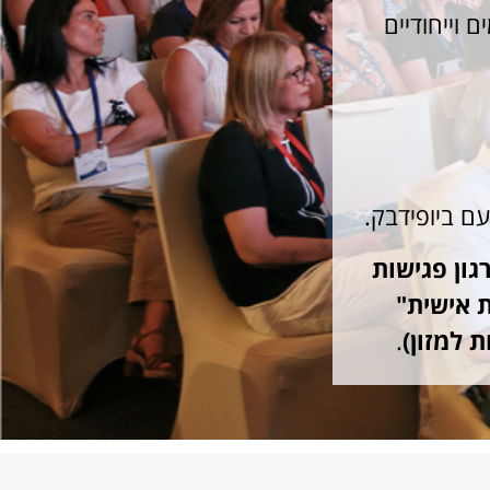
 וייחודיים
עם ביופידבק.
גון
פגישות
 אישית"
ת למזון)
.