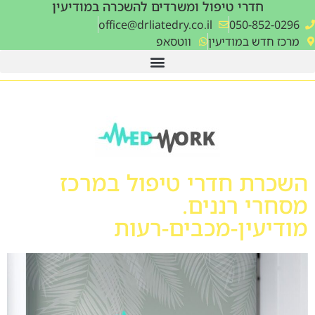
חדרי טיפול ומשרדים להשכרה במודיעין
‫office@drliatedry.co.il‬
050-852-0296
מרכז חדש במודיעין
ווטסאפ
השכרת חדרי טיפול במרכז
מסחרי רננים.
מודיעין-מכבים-רעות