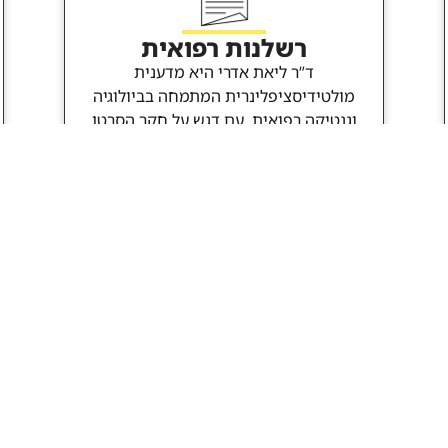
רשלנות רפואית
ד”ר ליאת אדרי היא מדענית
מולטידיסציפלינרית המתמחה בביולוגיה
וגנטיקה רפואית, עם דגש על חקר הסרטן
ומדעי המוח.
היא בעלת תואר שלישי בנוירוביוכימיה,
פוסט-דוקטורט בביולוגיה תאית
והתפתחותית מאוניברסיטת תל אביב,
ופוסט-דוקטורט נוסף במדעי המוח ממכון
ויצמן למדע. בנוסף, התמחתה במכון הגנטי
בתל השומר בביצוע בדיקות אקסום ושבב
גנטי.
מידע נוסף