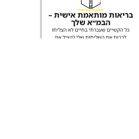
בריאות מותאמת אישית –
הבמ״א שלך
כל הקשיים שעברתי בחיים לא הצליחו
לכבות את השליחות שלי להציל את
העולם. אני מגשימה אותה יום יום.
מחיפוש אחר תרופת מדף למחלת הסרטן
עברתי לטיפול אישי בראייה הוליסטית
המשלבת מדע, גוף ונפש. וכמו
שנאמר
"המציל נפש אחת כאילו הציל
עולם ומלואו".
הידע הזה, שכתוב בספר –
יכול להוביל להחלמה ולריפוי מחלות עם
תרופות ולעיתים בלעדיהן.
לרכישת הספר לחצו