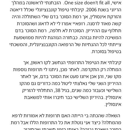
אישי, One size doen't fit all. הובחנתי לראשונה במהלך
הריוני בשנת 2006. קיבלתי טיפול קונבנציונלי שכלל דיאטה
והזרקת אינסולין, אך רמת הסוכר בדם שלי השתוללה והיה
קשה מאוד לרסנה. רופאיי אמרו לי לא לדאוג ושהסוכרת
תחלוף עם ההיריון. הסוכרת לא חלפה, רמת הסוכר בדם
המשיכה להיות גבוהה. כבחורה הנוהגת להיות ממושמעת
צייתתי לכל ההנחיות של הרפואה הקונבנציונלית, והמשכתי
בטיפול בסוכרת.
קיבלתי את הטיפול התרופתי הנחשב לקו ראשון, אך
המחלה רק התקדמה. לאחר מכן, ניתנו לי תרופות נוספות
מקו שני, והן אכן איזנו מעט את הסוכר בדם, אך לאחר
ההיריון השני שלי נאלצתי ליטול כמה כדורים גם מהקו
השלישי וכעבור כמה שנים, בגיל 38, התחלתי להזריק
אינסולין. בהיריון השלישי כבר חיברו אותי למשאבת
אינסולין.
השאלה שהכתה בי הייתה האם תרופות לא אמורות לרפא
מהמחלה? כיצד אני נוטלת את כל התרופות הללו אבל רמת
הסוכר נשארת גבוהה? באותו הזמן חשבתי שהחיבור