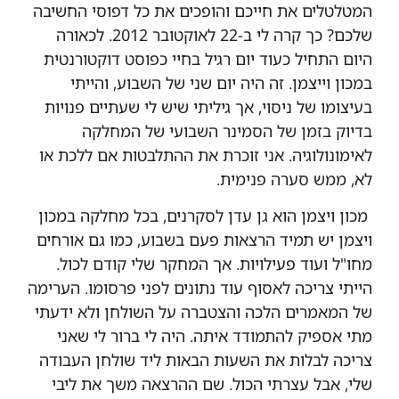
המטלטלים את חייכם והופכים את כל דפוסי החשיבה
שלכם? כך קרה לי ב-22 לאוקטובר 2012. לכאורה
היום התחיל כעוד יום רגיל בחיי כפוסט דוקטורנטית
במכון וייצמן. זה היה יום שני של השבוע, והייתי
בעיצומו של ניסוי, אך גיליתי שיש לי שעתיים פנויות
בדיוק בזמן של הסמינר השבועי של המחלקה
לאימונולוגיה. אני זוכרת את ההתלבטות אם ללכת או
לא, ממש סערה פנימית.
מכון ויצמן הוא גן עדן לסקרנים,
בכל מחלקה במכון
ויצמן יש תמיד הרצאות פעם בשבוע, כמו גם אורחים
מחו"ל ועוד פעילויות. אך המחקר שלי קודם לכול.
הייתי צריכה לאסוף עוד נתונים לפני פרסומו. הערימה
של המאמרים הלכה והצטברה על השולחן ולא ידעתי
מתי אספיק להתמודד איתה. היה לי ברור לי שאני
צריכה לבלות את השעות הבאות ליד שולחן העבודה
שלי, אבל עצרתי הכול. שם ההרצאה משך את ליבי