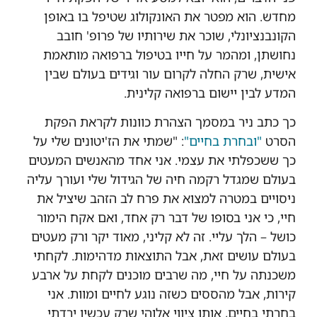
מחדש. הוא מפטר את האונקולוג שטיפל בו באופן
הקונבנציונלי
,
שוכר את שירותיו של פרופ
'
חובב
נחושתן
,
ומהמר על חייו בטיפול ברפואה מותאמת
אישית
,
שרק החלה לקרום עור וגידים בעולם שבין
המדע לבין יישום ברפואה קלינית
.
כך כתב ניר במסמך הצהרת כוונות לקראת הפקת
הסרט
"ובחרת בחיים"
:
"
שמתי את הז
'
יטונים שלי
על
כך ששכפלתי את עצמי. אני אחד מהאנשים המעטים
בעולם שמגדל רקמה חיה של הגידול שלי ועורך עליה
ניסויים במטרה למצוא את פרח לב הזהב שיציל את
חיי,
כי אני בסופו של דבר רק אחד, ואם אקח הימור
כושל –
הלך עליי
.
זה לא קליני
,
מאוד יקר ורק מעטים
בעולם עושים זאת
,
אבל התוצאות מדהימות.
לקחתי
משכנתה על חיי,
מה שרבים מוכנים לקחת על ארבע
קירות
,
אבל מהססים כשזה נוגע לחיים ומוות
.
אני
בחרתי בחיים
,
אותו ציווי אלוהי שרק עכשיו ירדתי