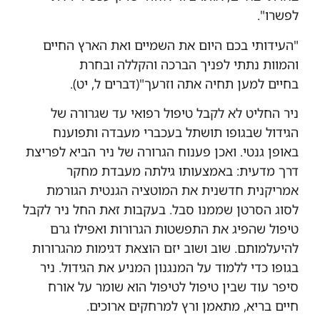
לפשרו
."
"
העידותי בכם היום את השמיים ואת הארץ החיים
והמוות נתתי לפניך הברכה והקללה
ובחרת
בחיים
למען תחיה אתה וזרעך
"
(
דברים ל
,
יט
.(
ניר החליט לא לקבל טיפול רפואי עד שגרורה של
הגידול שבגופו תושתל בעכברי מעבדה ותפוענח
באופן גנטי
.
ואכן פענוח הגרורה של ניר הביא לפריצת
דרך מדעית
:
באמצעותו גילתה מעבדת מחקר
אמריקנית חדשנית את המוטציה הגנטית הגורמת
לסוג הסרטן שממנו סבל. בעקבות זאת החל ניר לקבל
טיפול שהפיג את התפשטות הגרורות ואפילו גרם
להיעלמותם.
שוב ושוב יזם הוצאת דגימות מהגרורות
בגופו
כדי ללמוד על המנגנון המניע את הגידול
.
ניר
סיפר עוד שבין טיפול לטיפול הוא שומר על אורח
חיים בריא, מתאמן ורץ למרחקים ארוכים.