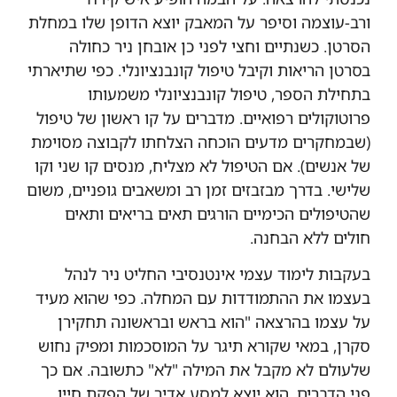
ורב-עוצמה וסיפר על המאבק יוצא הדופן שלו במחלת
הסרטן. כשנתיים וחצי לפני כן אובחן ניר כחולה
בסרטן הריאות וקיבל טיפול קונבנציונלי.
כפי שתיארתי
בתחילת הספר, טיפול קונבנציונלי משמעותו
פרוטוקולים רפואיים. מדברים על קו ראשון של טיפול
(שבמחקרים מדעים הוכחה הצלחתו לקבוצה מסוימת
של אנשים). אם הטיפול לא מצליח, מנסים קו שני וקו
שלישי. בדרך מבזבזים זמן רב ומשאבים גופניים, משום
שהטיפולים הכימיים הורגים תאים בריאים ותאים
חולים ללא הבחנה.
בעקבות לימוד עצמי אינטנסיבי
החליט ניר
לנהל
בעצמו את ההתמודדות עם המחלה
.
כפי שהוא מעיד
על עצמו בהרצאה
"
הוא בראש ובראשונה
תחקירן
סקרן
,
במאי שקורא תיגר על המוסכמות ומפיק נחוש
שלעולם לא מקבל את המילה "לא"
כתשובה
.
אם כך
פני הדברים
,
הוא יוצא למסע אדיר של הפקת חייו