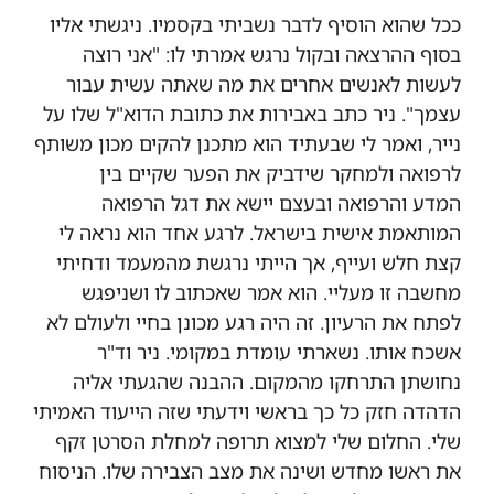
ככל שהוא הוסיף לדבר נשביתי בקסמיו.
ניגשתי אליו
בסוף ההרצאה ובקול נרגש אמרתי לו
: "
אני רוצה
לעשות לאנשים אחרים את מה שאתה עשית עבור
עצמך
"
.
ניר כתב באבירות את כתובת הדוא"ל שלו על
נייר
,
ואמר לי שבעתיד הוא מתכנן להקים מכון משותף
לרפואה ולמחקר שידביק את הפער שקיים בין
המדע
ו
הרפואה ובעצם יישא את דגל הרפואה
המותאמת אישית בישראל
.
לרגע אחד הוא נראה לי
קצת חלש ועייף, אך הייתי נרגשת מהמעמד ודחיתי
מחשבה זו מעליי.
הוא אמר שאכתוב לו ושניפגש
לפתח את הרעיון
.
זה היה רגע מכונן בחיי ולעולם לא
אשכח אותו. נשארתי עומדת במקומי.
ניר וד
"
ר
נחושתן התרחקו מהמקום
.
ההבנה שהגעתי אליה
הדהדה חזק כל כך בראשי
וידעתי שזה הייעוד האמיתי
שלי.
החלום שלי למצוא תרופה למחלת הסרטן זקף
את ראשו מחדש
ושינה את מצב הצבירה שלו
. הניסוח