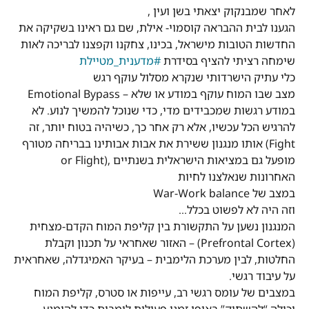
לאחר שמבנקוק יצאתי בשן ועין ,
הגענו לבית ההבראה קוסמוי- אילת, שם גם ראינו בשקיקה את
החדשות הטובות מישראל, בכינו, צחקנו וקפצנו לבריכה לאות
שימחה רציתי להציף בסידרת
#מדענית_מטיילת
כלי עתיק הישרדותי שנקרא מסלול עוקף רגש
Emotional Bypass – מצב שבו המוח עוקף במודע או שלא
במודע רגשות שמכבידים מדי, כדי שנוכל להמשיך לנוע. לא
להרגיש הכל עכשיו, אלא רק אחר כך, כשיהיה בטוח יותר, זה
אותו מנגנון ששירת את אבות אבותינו בבריחה מטורף (Fight
or Flight), מופעל גם במציאות הישראלית בשנתיים
האחרונות שנאלצנו לחיות
במצב של War-Work balance
וזה היה לא לפשוט בכלל…
המנגנון נשען על התקשורת בין קליפת המוח הקדם-מצחית
(Prefrontal Cortex) – האזור שאחראי על תכנון וקבלת
החלטות, לבין מערכת הלימבית – בעיקר האמיגדלה, שאחראית
על עיבוד רגשי.
במצבים של עומס רגשי רב, עייפות או סטרס, קליפת המוח
יכולה “להשתיק” באופן זמני פעילות לימבית כדי להימנע