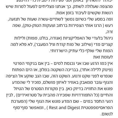
מהצפה שעלולה לשתק. כך אנחנו מצליחים לפעול למרות שיש
רגשות שקשים לעיבוד בזמן אמת
.
ופה במסע שלי כשיום נמשך לשתיים-עשרה שעות של תנועה,
רעש ( הרגו אותי הצפירות ברחוב וצעקות הטוק-טוק), שפה
זרה,
ניהול בלעדי של האפליקציות (אגודה, בולט, מפות) ולילות
קצרים מדי (שילוב של מוח קודח וגיל המעבר), לא פלא למה
המוח שלי שולף כלי עתיק הישרדותי.
לעומת זאת
אין כמו הרגע שבו אני נכנסת למים – בין אם בג׳קוזי הפרטי
(פינוק ללילה אחד), בבריכה השקטה במלון, או הים הפתוח
שנפרש לפני שקט ורגוע. השקט הזה, שבו הגב שוקע אל הציפה
והגוף עובר ממאבק באוויר לאיזון מושלם, מזכיר לי שהמדע
פוגש את החוויה בדיוק כאן. בין מקורות הסטרס של הטיול
והחיים (כל התמודדויות שמכירה מהבית על סטרואידים) , לבין
רגעי החסד במים – שם המדע פוגש את הגוף שלי (המערכת
הפראסימפפטטית Rest and Digest ) , ומאפשר סוף־סוף
לנשום.