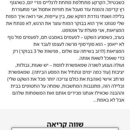
כשבטיול, הקרקע מתחלפת מתחת לרגליים מדי יום, כשהגוף
רץ קדימה והמוח עוד מעכל את חוויות אתמול אני מתעוררת
בלילה ושנתי נודדת דווקא שם, בין עייפות, אני רואה איך המוח
שלי מנווט: איך הוא בבוקר המוח עוצר את הרגש, לא מנתח את
המציאות, אני פועלת על אוטומט.
בערב, כשמגיע השקט – לפעמים באמבט חם, לפעמים מול נוף
לא ייאמן – הוא סוף־סוף מרשה לעצמו לעבד את
המציאות (לרוב בשיחה עם שלום , פגישות של 3 בבוקר) רק
כדי שאוכל לשאת אותה.
ועולה געגוע לשגרה שמאפשרת לווסת – יש שעות, גבולות,
יציבות (עוד כמה ימים ונתחיל את המסע הביתה). שמאפשרת
מרחב אישי (אוהבת את כולם צריכה יותר מכל את השקט שלי)
ובלילה הזה, מתגנבות המחשבות, שמחה על החטופים בבית
וההבנה שכאילו אנחנו מכירים אותם ואת המשפחות שלהם
אבל לא באמת…
שווה קריאה