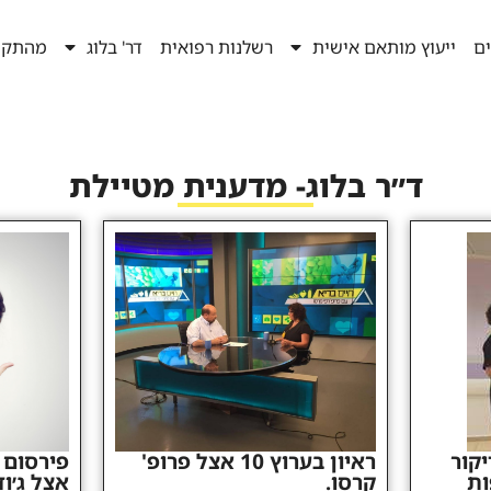
ים
ייעוץ מותאם אישית
רשלנות רפואית
דר' בלוג
מהתקש
ד״ר בלוג- מדענית מטיילת
קור
ראיון בערוץ 10 אצל פרופ'
פירסום ב
ות
קרסו.
אצל ג׳וד