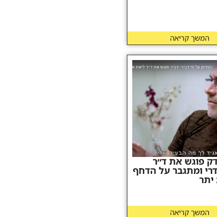
המשך קריאה
דק פוגש את ד״ר
רי ומתגבר על הדחף
יתר
המשך קריאה