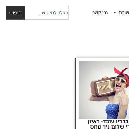
ורת
צרו קשר
חיפוש
רדיו עובד- ראיון
י שלום ניר מוזס