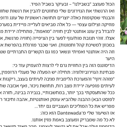
הכול מעוצב “בשבילנו” – ובעיקר בשביל הפיד.
ואז הרגשתי את הנוירונים שלי מחווטים להבין את רגשות שחווית
והבנתי שמקומות כאלה יוצרים תחושה ראשונית של עונג ודופ
מוזיקה וצילום עצמי — כל אלה מביאים לעלייה מיידית במערכ
להבדל בין עונג אותנטי לבין חוויה “מואמת”, מתחילה ירידת מ
אצלו. זוהי תגובת מוח/גוף לפער בין הציפייה (חוויה מרגשת,
במכוון למשיכת קהל ותמונות). ואני שכבר מורגלת בהפרשת או
וזה היה אותנטי ואמיתי ונשאר כמו גם הקשרים החברתיים שנ
היער
הדיסוננס הזה בין החווית גרם לי לרצות להעמיק עוד כי:
מבחינת הנוירוביולוגיה: תחילה יש הפעלה של מעגלי הדופמין,
“מזהה זיוף” והמערכת הלימבית מגיבה לעיתים בעצב, ריקנות א
לעיתים מופיעה ירידת מצב רוח, תחושת ניכור, ואף אכזבה שח
ככל שהתעסקתי בכך יותר, במחשבותיי, בנבירה בבינה, חזרה אל
לפוסט הבא) ההבנה שלהביא עומק ואותנטיות, אהבה וחיבור רג
מפריש את כל המוליכים העצביים גם יחד…
אז השיעור שלי מ־Dantewada הוא כזה:
לא כל מה שמבריק ומעוצב באמת מזין אותנו.
הדופמין יעלה-אבל אם לא נקשיב לעצמנו, מהר מאוד תישאר רק