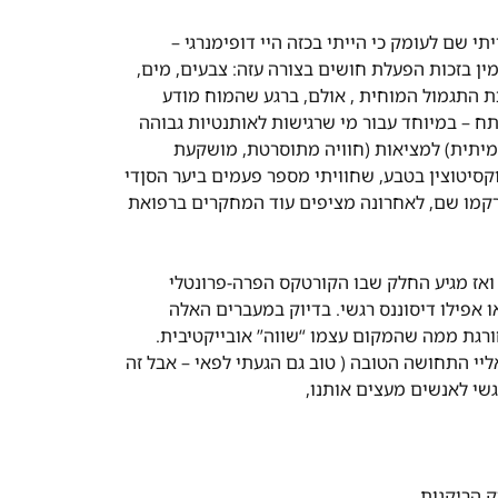
י שם לעומק כי הייתי בכזה היי דופימנרגי –
מין
בזכות הפעלת חושים בצורה עזה: צבעים, מים,
ת התגמול המוחית , אולם, ברגע שהמוח מודע
תח – במיוחד עבור מי שרגישות לאותנטיות גבוהה
 אמיתית) למציאות (חוויה מתוסרטת, מושקעת
קסיטוצין בטבע, שחוויתי מספר פעמים ביער הסןדי
רקמו שם, לאחרונה מציפים עוד המחקרים ברפואת
 ואז מגיע החלק שבו הקורטקס הפרה-פרונטלי
ו אפילו דיסוננס רגשי. בדיוק במעברים האלה
ורגת ממה שהמקום עצמו “שווה” אובייקטיבית.
יי התחושה הטובה ( טוב גם הגעתי לפאי – אבל זה
שי לאנשים מעצים אותנו,
 הריקנות.