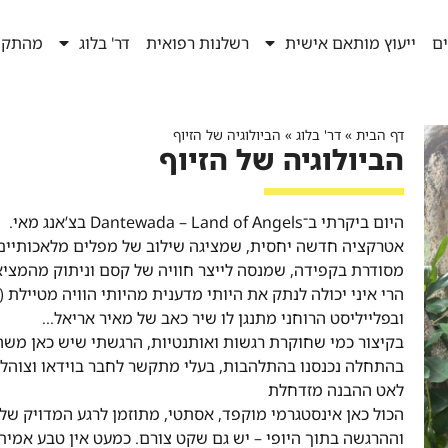
ים
ייעוץ מותאם אישית
רשלנות רפואית
דר' בלוג
מהתקש
דף הבית
»
דר' בלוג
»
הביולוגיה של הזיוף
הביולוגיה של הזיוף
היום ביקרתי ב־Dantewada – Land of Angels בצ’אנג מאי.
אטרקציה חדשה יחסית, שמציגה שילוב של מפלים מלאכותיים, מ
מסודרת בקפידה, שמנסה לייצר חוויה של קסם וניתוק מהמציא
הרי איני יכולה לנתק את היותי מדענית מהיותי הוויה מטיילת (
ובפלייליסט הרוחני מתנגן לו שיר כאב של מאיר אריאל…
בקיצור כמי שחוקרת רגשות ואותנטיות, הרגשתי שיש כאן משה
בהתחלה נכנסנו בהתלהבות, בעלי מתקשר לחבר בוידאו וצוהל: ״
לאט ההבנה מזדחלת
הכול כאן אינסטגרמי מוקפד, אסתטי, מתוזמן לרגע המדויק של
וההרגשה בתוך היופי – יש גם שקט צורם. כמעט אין טבע אמיתי