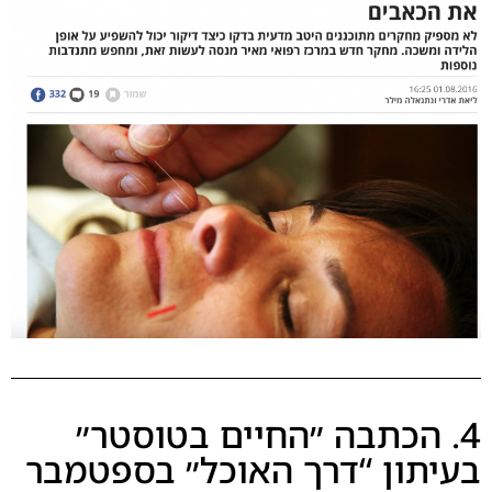
4. הכתבה ״החיים בטוסטר״
בעיתון “דרך האוכל״ בספטמבר