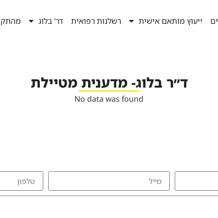
ים
ייעוץ מותאם אישית
רשלנות רפואית
דר' בלוג
מהתקש
ד״ר בלוג- מדענית מטיילת
No data was found
להזמנת הרצאה צרו איתי קשר