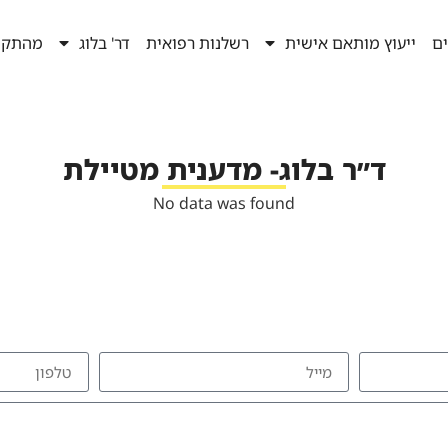
ים
ייעוץ מותאם אישית
רשלנות רפואית
דר' בלוג
מהתקש
ד״ר בלוג- מדענית מטיילת
No data was found
להזמנת הרצאה צרו איתי קשר