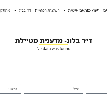
ים
ייעוץ מותאם אישית
רשלנות רפואית
דר' בלוג
מהתקש
ד״ר בלוג- מדענית מטיילת
No data was found
להזמנת הרצאה צרו איתי קשר